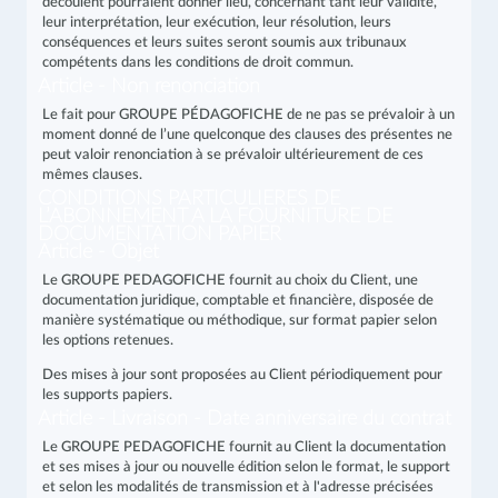
découlent pourraient donner lieu, concernant tant leur validité,
leur interprétation, leur exécution, leur résolution, leurs
conséquences et leurs suites seront soumis aux tribunaux
compétents dans les conditions de droit commun.
Article - Non renonciation
Le fait pour GROUPE PÉDAGOFICHE de ne pas se prévaloir à un
moment donné de l’une quelconque des clauses des présentes ne
peut valoir renonciation à se prévaloir ultérieurement de ces
mêmes clauses.
CONDITIONS PARTICULIERES DE
L’ABONNEMENT A LA FOURNITURE DE
DOCUMENTATION PAPIER
Article - Objet
Le GROUPE PEDAGOFICHE fournit au choix du Client, une
documentation juridique, comptable et financière, disposée de
manière systématique ou méthodique, sur format papier selon
les options retenues.
Des mises à jour sont proposées au Client périodiquement pour
les supports papiers.
Article - Livraison - Date anniversaire du contrat
Le GROUPE PEDAGOFICHE fournit au Client la documentation
et ses mises à jour ou nouvelle édition selon le format, le support
et selon les modalités de transmission et à l'adresse précisées