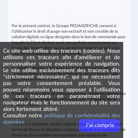
CONDITIONS PARTICULIERES DE
L’ABONNEMENT AUX SOLUTIONS DIGITALES
EN LIGNE
Article - Objet
Par le présent contrat, le Groupe PEDAGOFICHE consent à
l'Utilisateur le droit d'usage non exclusif et non cessible de la
solution digitale en ligne désignée dans le bon de commande pour
laquelle le Client déclare avoir une parfaite connaissance au
terme des informations qui lui ont été transmises et qu’il a pu
Ce site web utilise des traceurs (cookies). Nous
solliciter préalablement à sa commande.
utilisons ces traceurs afin d'améliorer et de
Article - Description de la fourniture
personnaliser votre expérience de navigation.
La solution digitale est fournie sur le portail internet dont
Le site utilise exclusivement des traceurs dits
l’adresse figure sur le bon de commande après saisie du code
"strictement nécessaires", qui ne nécessitent
personnel délivré au Client.
pas votre consentement préalable. Vous
Article - Formation
pouvez néanmoins vous opposer à l’utilisation
Il appartient au Client de s'assurer que son personnel dispose des
de ces traceurs en paramétrant votre
capacités et compétences suffisantes pour l’utilisation de la
navigateur mais le fonctionnement du site sera
solution choisie.
alors fortement altéré.
Article - Conditions d'utilisation/ nombre
Consulter notre
politique de confidentialité des
d’utilisateurs
données
L’accès à la présente solution digitale est accordé au client sous
J'ai compris
forme de licence d’utilisation exclusive à partir d’un seul poste de
travail ou d’un nombre correspondant aux nombres de